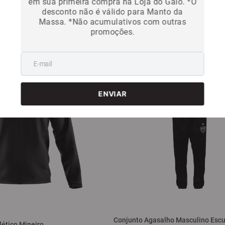
R$
49
,
99
em sua primeira compra na Loja do Galo. *O
desconto não é válido para Manto da
9
sem juros
Em até
4
x
R$
12
,
49
sem juros
Massa. *Não acumulativos com outras
promoções.
Conjunto Agasalho Masculino Escu
lético Mineiro