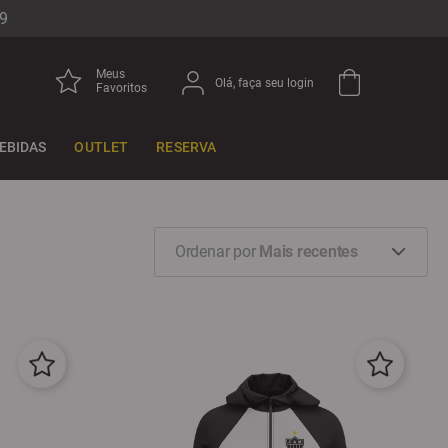
9
Meus
Olá, faça seu login
Favoritos
EBIDAS
OUTLET
RESERVA
Ordenar por
Mais recentes