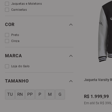
Jaquetas e Moletons
Camisetas
COR
Preto
Cinza
MARCA
Loja do Galo
Jaqueta Varsity R
TAMANHO
TU
RN
PP
P
M
G
R$
1
.
999
,
99
Em até
5
x
R$
399
,