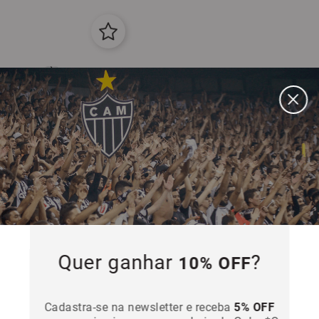
Quer ganhar
?
10% OFF
co Longo Atlético Mineiro
Pantufa Meia Malha Atlético Minei
Cadastra-se na newsletter e receba
5% OFF