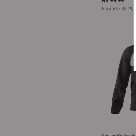
R$
99
,
99
Em até
5
x
R$
19
,
9
Casaco Kodiak At