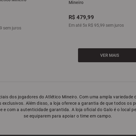
Mineiro
R$
479
,
99
Em até
5
x
R$
95
,
99
sem juros
9
sem juros
oficiais dos jogadores do Atlético Mineiro. Com uma ampla variedad
exclusivos. Além disso, a loja oferece a garantia de que todos os pro
e e com a autenticidade garantida. A loja oficial do Galo é o local
se equiparem para apoiar o time em campo.