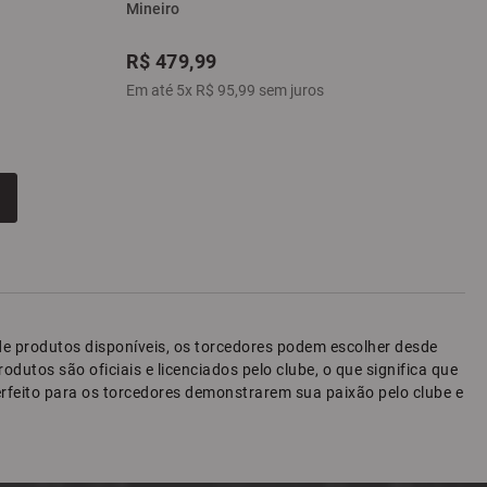
Mineiro
R$
479
,
99
Em até
5
x
R$
95
,
99
sem juros
e de produtos disponíveis, os torcedores podem escolher desde
dutos são oficiais e licenciados pelo clube, o que significa que
 perfeito para os torcedores demonstrarem sua paixão pelo clube e