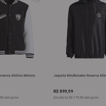
eserva Atlético Mineiro
Jaqueta Windbreaker Reserva Atlé
R$
899
,
99
99
sem juros
Em até
5
x
R$
179
,
99
sem juros