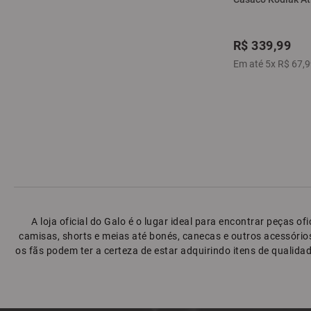
R$
339
,
99
Em até
5
x
R$
67
,
9
A loja oficial do Galo é o lugar ideal para encontrar peças 
camisas, shorts e meias até bonés, canecas e outros acessórios 
os fãs podem ter a certeza de estar adquirindo itens de qualidad