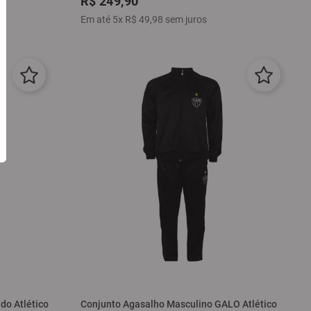
R$
249
,
90
Em até
5
x
R$
49
,
98
sem juros
do Atlético
Conjunto Agasalho Masculino GALO Atlético