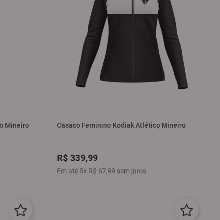
o Mineiro
Casaco Feminino Kodiak Atlético Mineiro
R$
339
,
99
Em até
5
x
R$
67
,
99
sem juros