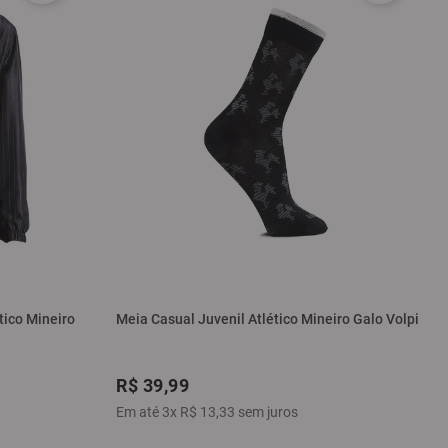
tico Mineiro
Meia Casual Juvenil Atlético Mineiro Galo Volpi
R$
39
,
99
Em até
3
x
R$
13
,
33
sem juros