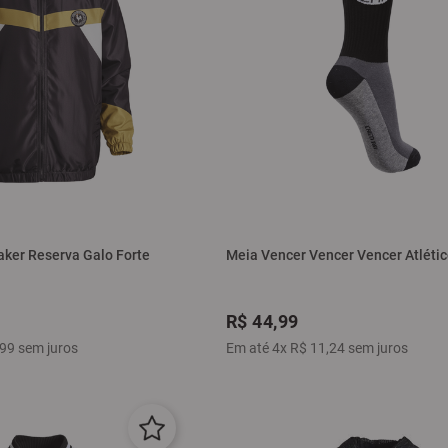
ker Reserva Galo Forte
Meia Vencer Vencer Vencer Atlétic
R$
44
,
99
99
sem juros
Em até
4
x
R$
11
,
24
sem juros