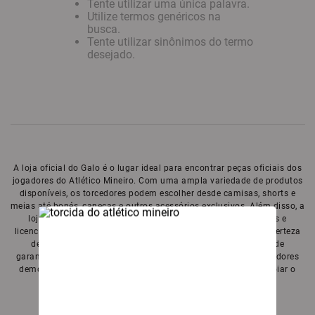
Tente utilizar uma única palavra.
Utilize termos genéricos na
9
º
all black
busca.
Tente utilizar sinônimos do termo
10
º
garrafa
desejado.
A loja oficial do Galo é o lugar ideal para encontrar peças oficiais dos
jogadores do Atlético Mineiro. Com uma ampla variedade de produtos
disponíveis, os torcedores podem escolher desde camisas, shorts e
meias até bonés, canecas e outros acessórios exclusivos. Além disso, a
loja oferece a garantia de que todos os produtos são oficiais e
licenciados pelo clube, o que significa que os fãs podem ter a certeza
de estar adquirindo itens de qualidade e com a autenticidade
garantida. A loja oficial do Galo é o local perfeito para os torcedores
demonstrarem sua paixão pelo clube e se equiparem para apoiar o
time em campo.