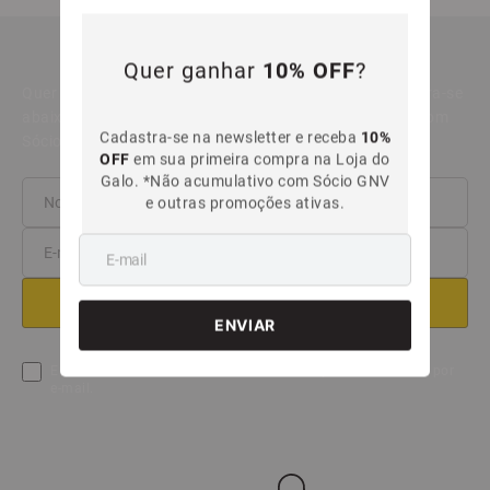
NEWSLETTER
Quer ganhar
10% OFF
?
Quer ganhar 10 % OFF na sua primeira compra? Cadastra-se
abaixo e receba o cupom. *Desconto não acumulativo com
Cadastra-se na newsletter e receba
10%
Sócio GNV e outras promoções.
OFF
em sua primeira compra na Loja do
Galo. *Não acumulativo com Sócio GNV
e outras promoções ativas.
Eu concordo em receber ofertas e informações atualizadas por
e-mail.