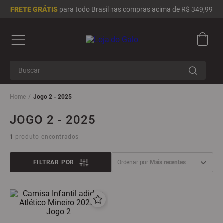
FRETE GRÁTIS
para todo Brasil nas compras acima de R$ 349,99
Buscar
Termos mais buscados
Jogo 2 - 2025
1
º
camisa masculina
JOGO 2 - 2025
2
º
camisa feminina
1
produto
3
º
infantil
4
º
chinelo
FILTRAR
Ordenar por
Mais recentes
5
º
moletom
6
º
adidas
7
º
boné
8
º
jaqueta