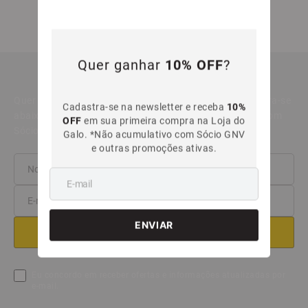
time em campo.
Quer ganhar
10% OFF
?
NEWSLETTER
Quer ganhar 10 % OFF na sua primeira compra? Cadastra-se
Cadastra-se na newsletter e receba
10%
abaixo e receba o cupom. *Desconto não acumulativo com
OFF
em sua primeira compra na Loja do
Sócio GNV e outras promoções.
Galo. *Não acumulativo com Sócio GNV
e outras promoções ativas.
Eu concordo em receber ofertas e informações atualizadas por
e-mail.