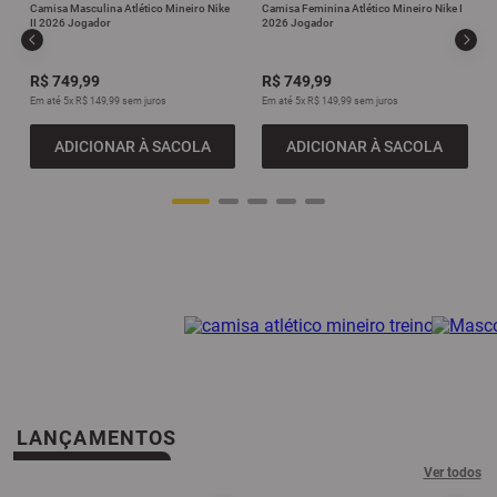
Camisa Masculina Atlético Mineiro Nike
Camisa Feminina Atlético Mineiro Nike I
II 2026 Jogador
2026 Jogador
9
º
all black
10
º
garrafa
R$
749
,
99
R$
749
,
99
Em até
5
x
R$
149
,
99
sem juros
Em até
5
x
R$
149
,
99
sem juros
ADICIONAR À SACOLA
ADICIONAR À SACOLA
JOGO
TREINO
ACE
LANÇAMENTOS
Ver todos