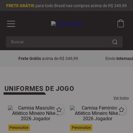
FRETE GRÁTIS
para todo Brasil nas compras acima de R$ 349,99
Buscar
Loja do Galo
Termos mais buscados
Frete Grátis
acima de R$ 349,99
Envio
Internac
1
º
camisa masculina
2
º
camisa feminina
3
º
infantil
UNIFORMES DE JOGO
4
º
chinelo
Ver todos
5
º
moletom
6
º
adidas
7
º
boné
8
º
jaqueta