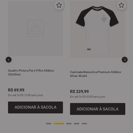
Quadro Pintura Pai e Filho Atlético
Camiseta Masculina Premium Atlético
20x30cm
Silver Shield
R$
69
,
99
R$
229
,
99
Em até
5
x
R$
13
,
99
sem juros
Em até
5
x
R$
45
,
99
sem juros
ADICIONAR À SACOLA
ADICIONAR À SACOLA