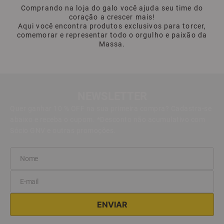
Comprando na loja do galo você ajuda seu time do
coração a crescer mais!
Aqui você encontra produtos exclusivos para torcer,
comemorar e representar todo o orgulho e paixão da
Massa.
NEWSLETTER
Quer ganhar 10 % OFF na sua primeira compra? Cadastra-se
abaixo e receba o cupom. *Desconto não acumulativo com
Sócio GNV e outras promoções.