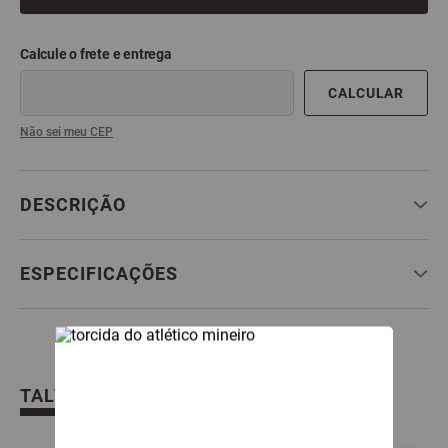
9
º
all black
10
º
garrafa
Não sei meu CEP
DESCRIÇÃO
ESPECIFICAÇÕES
TALVEZ VOCÊ TAMBÉM GOSTE