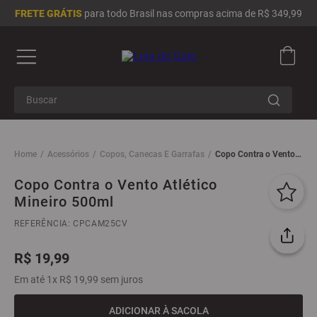
FRETE GRÁTIS
para todo Brasil nas compras acima de R$ 349,99
Buscar
Termos mais buscados
1
º
camisa masculina
Acessórios
Copos, Canecas E Garrafas
Copo Contra o Vento
Atlético Mineiro 500ml
2
º
camisa feminina
Copo Contra o Vento Atlético
Mineiro 500ml
3
º
infantil
4
º
moletom
REFERÊNCIA
:
CPCAM25CV
5
º
chinelo
R$
19
,
99
6
º
jaqueta
Em até
1
x
R$
19
,
99
sem juros
7
º
adidas
ADICIONAR À SACOLA
8
º
boné