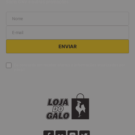
NEWSLETTER
Quer ganhar 10 % OFF na sua primeira compra? Cadastra-se
abaixo e receba o cupom. *Desconto não acumulativo com
Sócio GNV e outras promoções.
Eu concordo em receber ofertas e informações atualizadas por
e-mail.