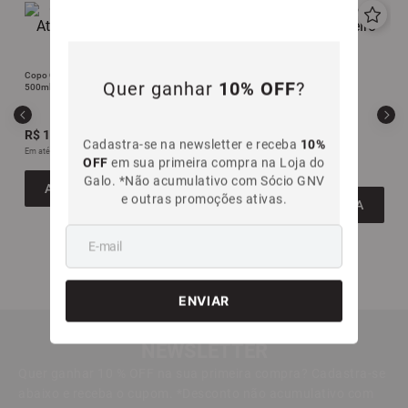
Quer ganhar
10% OFF
?
Cadastra-se na newsletter e receba
10%
OFF
em sua primeira compra na Loja do
Galo. *Não acumulativo com Sócio GNV
e outras promoções ativas.
Copo Contra o Vento Atlético Mineiro
Caneca de Vidro Toronto Atlético
500ml
Mineiro 300ml
R$
19
,
99
R$
59
,
99
Em até
1
x
R$
19
,
99
sem juros
Em até
5
x
R$
11
,
99
sem juros
ADICIONAR À SACOLA
ADICIONAR À SACOLA