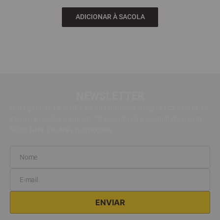
ADICIONAR À SACOLA
NEWSLETTER
Quer ganhar 10 % OFF na sua primeira compra? Cadastra-se
abaixo e receba o cupom. *Desconto não acumulativo com
Sócio GNV e outras promoções.