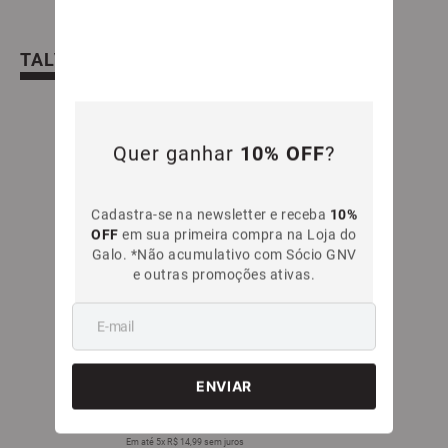
TALVEZ VOCÊ TAMBÉM GOSTE
Quer ganhar
10% OFF
?
Cadastra-se na newsletter e receba
10%
OFF
em sua primeira compra na Loja do
Galo. *Não acumulativo com Sócio GNV
e outras promoções ativas.
50%
OFF
Camiseta adidas Atlético Mineiro Women
Project
R$
149
,
99
R$
74
,
99
Em até
5
x
R$
14
,
99
sem juros