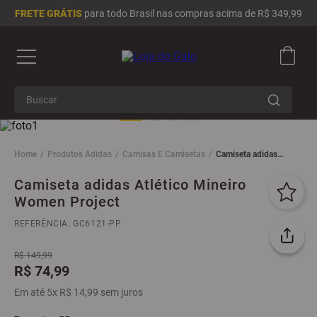
FRETE GRÁTIS
para todo Brasil nas compras acima de R$ 349,99
Buscar
Termos mais buscados
1
º
camisa masculina
Produtos Adidas
Camisas E Camisetas
Camiseta adidas
Atlético Mineiro
Women Project
2
º
camisa feminina
Camiseta adidas Atlético Mineiro
Women Project
3
º
infantil
4
º
chinelo
REFERÊNCIA
:
GC6121-PP
5
º
moletom
R$
149
,
99
R$
74
,
99
6
º
adidas
Em até
5
x
R$
14
,
99
sem juros
7
º
boné
8
º
jaqueta