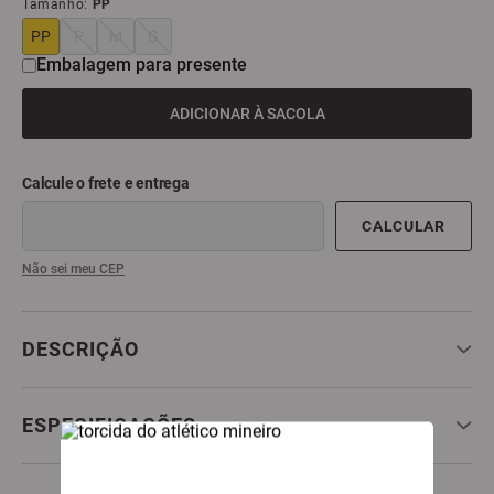
Tamanho
:
PP
9
º
all black
PP
P
M
G
Embalagem para presente
10
º
garrafa
ADICIONAR À SACOLA
Não sei meu CEP
DESCRIÇÃO
ESPECIFICAÇÕES