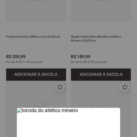
Pulseira Escudo Atlético com Zircônias
Quadro Decorativo Bandeira Atlético
Mineiro 20x25cm
R$
359
,
99
R$
189
,
99
Em até
5
x
R$
71
,
99
sem juros
Em até
5
x
R$
37
,
99
sem juros
ADICIONAR À SACOLA
ADICIONAR À SACOLA