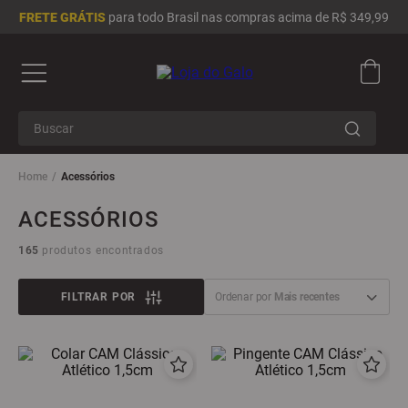
FRETE GRÁTIS
para todo Brasil nas compras acima de R$ 349,99
Buscar
Termos mais buscados
Acessórios
1
º
camisa masculina
ACESSÓRIOS
2
º
camisa feminina
165
produtos
3
º
infantil
4
º
moletom
FILTRAR
Ordenar por
Mais recentes
5
º
chinelo
6
º
jaqueta
7
º
adidas
8
º
boné