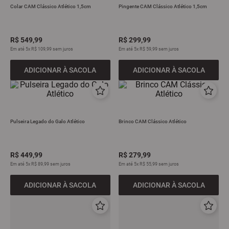
Colar CAM Clássico Atlético 1,5cm
Pingente CAM Clássico Atlético 1,5cm
9
º
all black
10
º
garrafa
R$
549
,
99
R$
299
,
99
Em até
5
x
R$
109
,
99
sem juros
Em até
5
x
R$
59
,
99
sem juros
ADICIONAR À SACOLA
ADICIONAR À SACOLA
Pulseira Legado do Galo Atlético
Brinco CAM Clássico Atlético
R$
449
,
99
R$
279
,
99
Em até
5
x
R$
89
,
99
sem juros
Em até
5
x
R$
55
,
99
sem juros
ADICIONAR À SACOLA
ADICIONAR À SACOLA