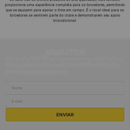
proporciona uma experiência completa para os torcedores, permitindo
que se equipem para apoiar o time em campo. É o local ideal para os
torcedores se sentirem parte do clube e demonstrarem seu apoio
incondicional.
NEWSLETTER
Quer ganhar 10 % OFF na sua primeira compra? Cadastra-se
abaixo e receba o cupom. *Desconto não acumulativo com
Sócio GNV e outras promoções.