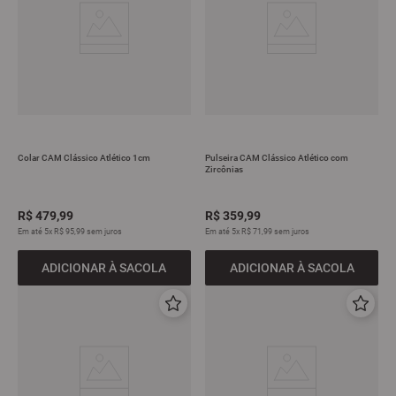
Colar CAM Clássico Atlético 1cm
Pulseira CAM Clássico Atlético com
Zircônias
R$
479
,
99
R$
359
,
99
Em até
5
x
R$
95
,
99
sem juros
Em até
5
x
R$
71
,
99
sem juros
ADICIONAR À SACOLA
ADICIONAR À SACOLA