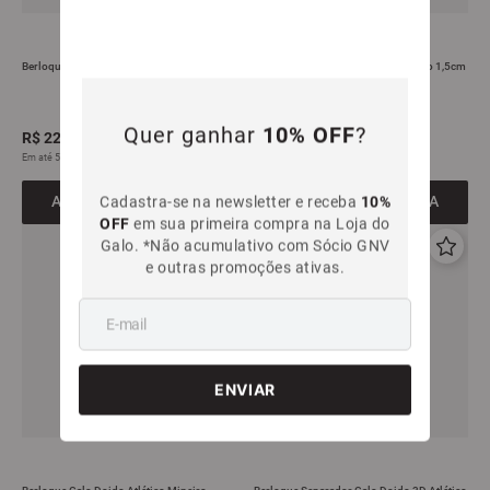
Berloque CAM Clássico Atlético
Pingente Galo Volpi Atlético Mineiro 1,5cm
Quer ganhar
10% OFF
?
R$
229
,
99
R$
189
,
99
Em até
5
x
R$
45
,
99
sem juros
Em até
5
x
R$
37
,
99
sem juros
Cadastra-se na newsletter e receba
10%
ADICIONAR À SACOLA
ADICIONAR À SACOLA
OFF
em sua primeira compra na Loja do
Galo. *Não acumulativo com Sócio GNV
e outras promoções ativas.