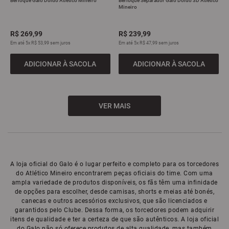
Berloque Galo Doido Atlético Mineiro
Berloque Separador Galo Doido 3D Atlético
Mineiro
R$
269
,
99
R$
239
,
99
Em até
5
x
R$
53
,
99
sem juros
Em até
5
x
R$
47
,
99
sem juros
ADICIONAR À SACOLA
ADICIONAR À SACOLA
A loja oficial do Galo é o lugar perfeito e completo para os torcedores
do Atlético Mineiro encontrarem peças oficiais do time. Com uma
ampla variedade de produtos disponíveis, os fãs têm uma infinidade
de opções para escolher, desde camisas, shorts e meias até bonés,
canecas e outros acessórios exclusivos, que são licenciados e
garantidos pelo Clube. Dessa forma, os torcedores podem adquirir
itens de qualidade e ter a certeza de que são autênticos. A loja oficial
do Galo não só oferece produtos de alta qualidade, mas também