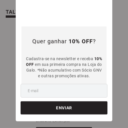
TALVEZ VOCÊ TAMBÉM GOSTE
Quer ganhar
10% OFF
?
Cadastra-se na newsletter e receba
10%
OFF
em sua primeira compra na Loja do
Galo. *Não acumulativo com Sócio GNV
e outras promoções ativas.
Chinelo Infantil Básico Danper Galo Doido
Atlético Mineiro
R$
49
,
99
Em até
4
x
R$
12
,
49
sem juros