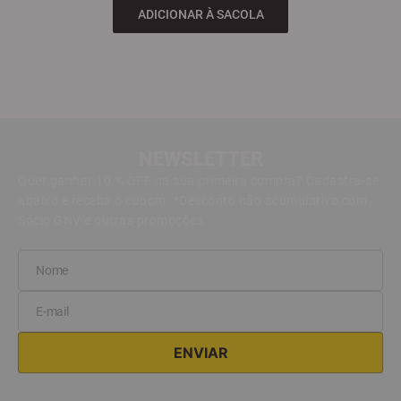
ADICIONAR À SACOLA
NEWSLETTER
Quer ganhar 10 % OFF na sua primeira compra? Cadastra-se
abaixo e receba o cupom. *Desconto não acumulativo com
Sócio GNV e outras promoções.