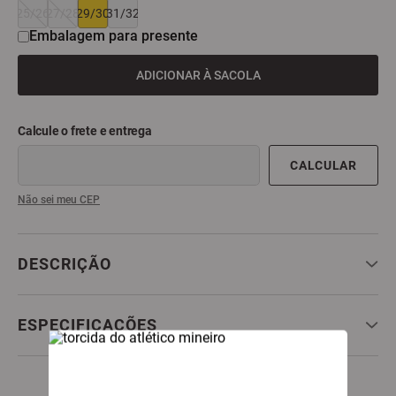
25/26
27/28
29/30
31/32
9
º
all black
Embalagem para presente
10
º
garrafa
ADICIONAR À SACOLA
Não sei meu CEP
DESCRIÇÃO
ESPECIFICAÇÕES