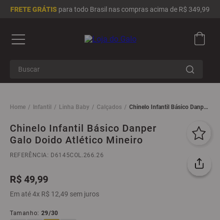
FRETE GRÁTIS
para todo Brasil nas compras acima de R$ 349,99
Buscar
Termos mais buscados
1
º
camisa masculina
Infantil
Linha Baby
Calçados
Chinelo Infantil Básico Danper
Galo Doido Atlético Mineiro
2
º
camisa feminina
Chinelo Infantil Básico Danper
Galo Doido Atlético Mineiro
3
º
infantil
4
º
moletom
REFERÊNCIA
:
D6145COL.266.26
5
º
jaqueta
R$
49
,
99
6
º
chinelo
Em até
4
x
R$
12
,
49
sem juros
7
º
adidas
Tamanho
:
29/30
8
º
boné