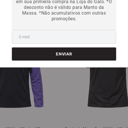
R$
299
,
99
em sua primeira compra na Loja do Galo. *O
desconto não é válido para Manto da
Em até
5
x
R$
59
,
99
sem juros
9
sem juros
Massa. *Não acumulativos com outras
promoções.