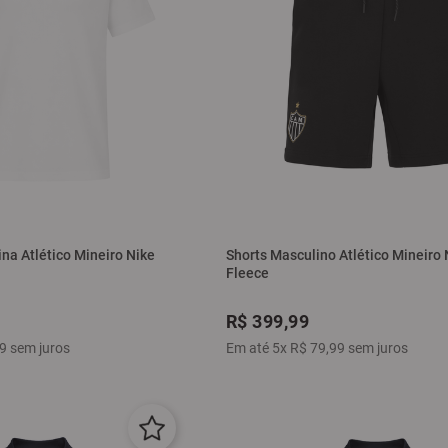
na Atlético Mineiro Nike
Shorts Masculino Atlético Mineiro
Fleece
R$
399
,
99
9
sem juros
Em até
5
x
R$
79
,
99
sem juros