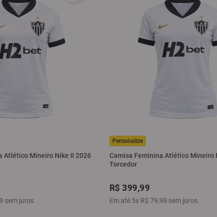
Atlético Mineiro Nike II 2026
Camisa Feminina Atlético Mineiro 
Torcedor
R$
399
,
99
9
sem juros
Em até
5
x
R$
79
,
99
sem juros