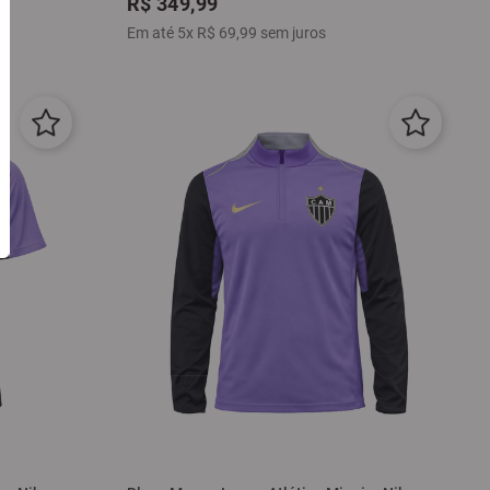
R$
349
,
99
Em até
5
x
R$
69
,
99
sem juros