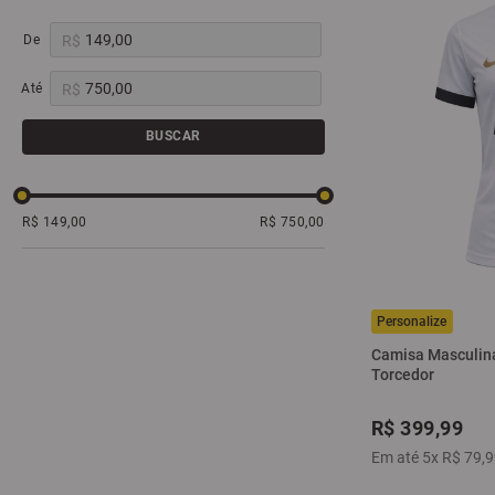
R$
R$
BUSCAR
R$ 149,00
R$ 750,00
Camisa Masculina 
Torcedor
R$
399
,
99
Em até
5
x
R$
79
,
9