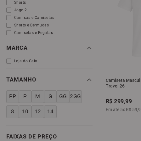
Shorts
Jogo 2
Camisas e Camisetas
Shorts e Bermudas
Camisetas e Regatas
MARCA
Loja do Galo
TAMANHO
Camiseta Masculi
Travel 26
PP
P
M
G
GG
2GG
R$
299
,
99
Em até
5
x
R$
59
,
9
8
10
12
14
FAIXAS DE PREÇO