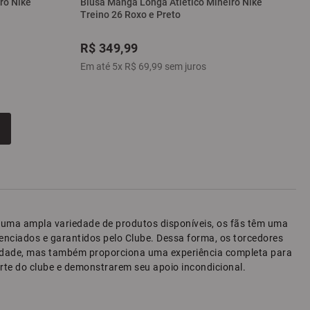
ro Nike
Blusa Manga Longa Atlético Mineiro Nike
Treino 26 Roxo e Preto
R$
349
,
99
Em até
5
x
R$
69
,
99
sem juros
Com uma ampla variedade de produtos disponíveis, os fãs têm uma
cenciados e garantidos pelo Clube. Dessa forma, os torcedores
qualidade, mas também proporciona uma experiência completa para
arte do clube e demonstrarem seu apoio incondicional.