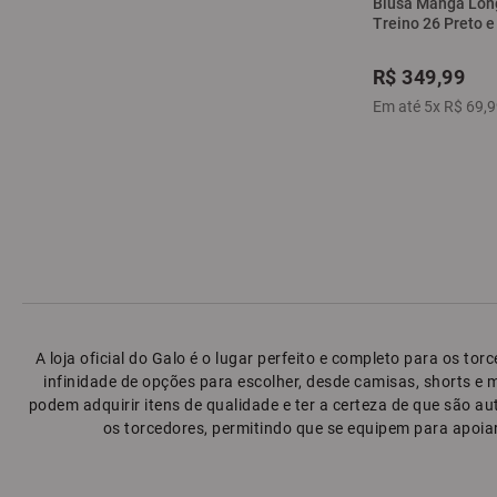
Blusa Manga Long
Treino 26 Preto e
R$
349
,
99
Em até
5
x
R$
69
,
9
A loja oficial do Galo é o lugar perfeito e completo para os t
infinidade de opções para escolher, desde camisas, shorts e 
podem adquirir itens de qualidade e ter a certeza de que são a
os torcedores, permitindo que se equipem para apoiar