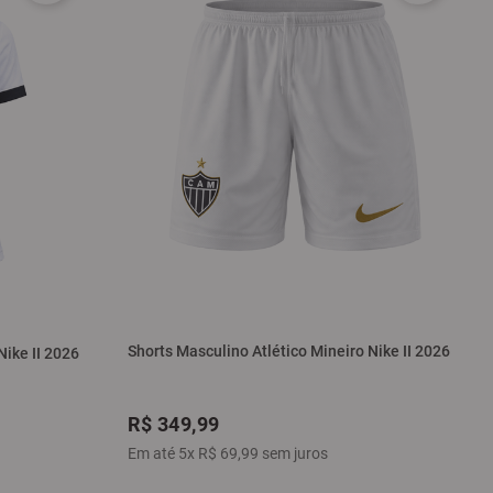
Shorts Masculino Atlético Mineiro Nike II 2026
Nike II 2026
R$
349
,
99
Em até
5
x
R$
69
,
99
sem juros