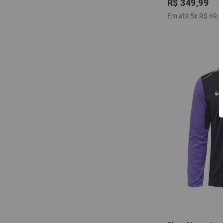
R$
349
,
99
Em até
5
x
R$
69
,
9