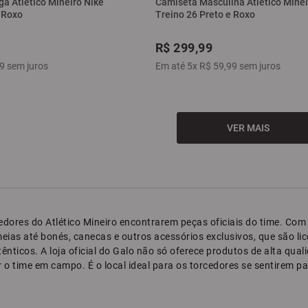
a Atlético Mineiro Nike
Camiseta Masculina Atlético Minei
 Roxo
Treino 26 Preto e Roxo
R$
299
,
99
9
sem juros
Em até
5
x
R$
59
,
99
sem juros
orcedores do Atlético Mineiro encontrarem peças oficiais do time. 
meias até bonés, canecas e outros acessórios exclusivos, que são li
utênticos. A loja oficial do Galo não só oferece produtos de alta 
 o time em campo. É o local ideal para os torcedores se sentirem p