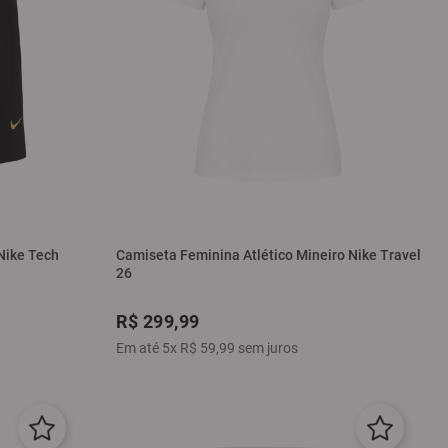
 Nike Tech
Camiseta Feminina Atlético Mineiro Nike Travel
26
R$
299
,
99
Em até
5
x
R$
59
,
99
sem juros