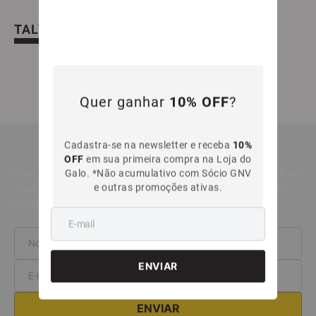
TALVEZ VOCÊ TAMBÉM GOSTE
Quer ganhar
10% OFF
?
Casaco Feminino Kodiak Atlético
Camiseta Feminina Escudo Dourado
Mineiro
Atlético Mineiro
Cadastra-se na newsletter e receba
10%
R$
339
,
99
R$
189
,
99
OFF
em sua primeira compra na Loja do
Galo. *Não acumulativo com Sócio GNV
Em até
5
x
R$
67
,
99
sem juros
Em até
5
x
R$
37
,
99
sem juros
e outras promoções ativas.
ADICIONAR À SACOLA
ADICIONAR À SACOLA
NEWSLETTER