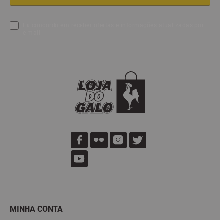
Quer ganhar 10 % OFF na sua primeira compra? Cadastra-se
abaixo e receba o cupom. *Desconto não acumulativo com
Sócio GNV e outras promoções.
Eu concordo em receber ofertas e informações atualizadas por
e-mail.