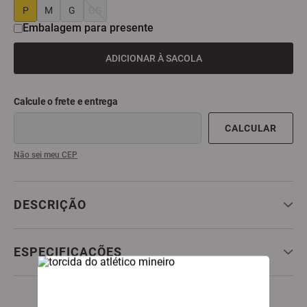
P
M
G
GG
9
º
all black
Embalagem para presente
10
º
garrafa
ADICIONAR À SACOLA
Não sei meu CEP
DESCRIÇÃO
ESPECIFICAÇÕES