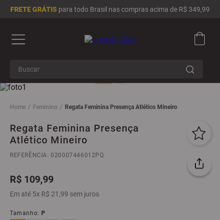
FRETE GRÁTIS
para todo Brasil nas compras acima de R$ 349,99
Buscar
Termos mais buscados
1
º
camisa masculina
Feminino
Regata Feminina Presença Atlético Mineiro
2
º
camisa feminina
Regata Feminina Presença
Atlético Mineiro
3
º
infantil
4
º
moletom
REFERÊNCIA
:
020007446012PQ
5
º
jaqueta
R$
109
,
99
6
º
adidas
Em até
5
x
R$
21
,
99
sem juros
7
º
chinelo
Tamanho
:
P
8
º
boné