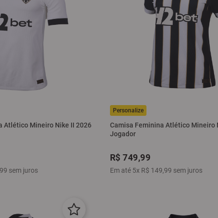
Atlético Mineiro Nike II 2026
Camisa Feminina Atlético Mineiro 
Jogador
R$
749
,
99
99
sem juros
Em até
5
x
R$
149
,
99
sem juros