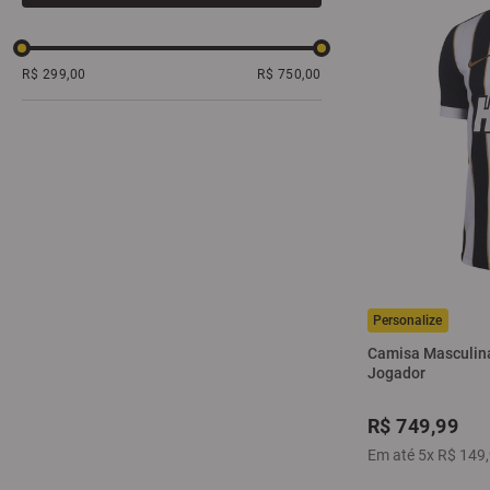
R$ 299,00
R$ 750,00
Camisa Masculina 
Jogador
R$
749
,
99
Em até
5
x
R$
149
,