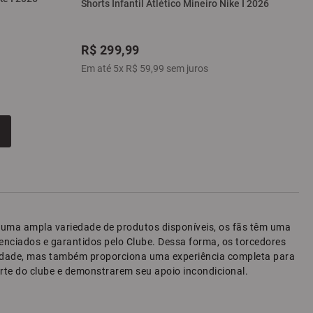
Shorts Infantil Atlético Mineiro Nike I 2026
R$
299
,
99
Em até
5
x
R$
59
,
99
sem juros
Com uma ampla variedade de produtos disponíveis, os fãs têm uma
cenciados e garantidos pelo Clube. Dessa forma, os torcedores
qualidade, mas também proporciona uma experiência completa para
arte do clube e demonstrarem seu apoio incondicional.