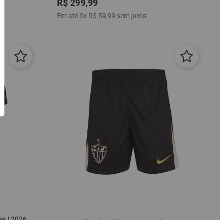
R$
299
,
99
Em até
5
x
R$
59
,
99
sem juros
ke I 2026