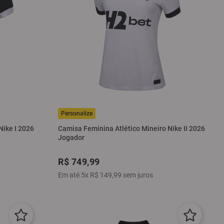
Nike I 2026
Camisa Feminina Atlético Mineiro Nike II 2026
Jogador
R$
749
,
99
Em até
5
x
R$
149
,
99
sem juros