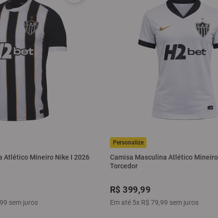
Atlético Mineiro Nike I 2026
Camisa Masculina Atlético Mineiro 
Torcedor
R$
399
,
99
99
sem juros
Em até
5
x
R$
79
,
99
sem juros