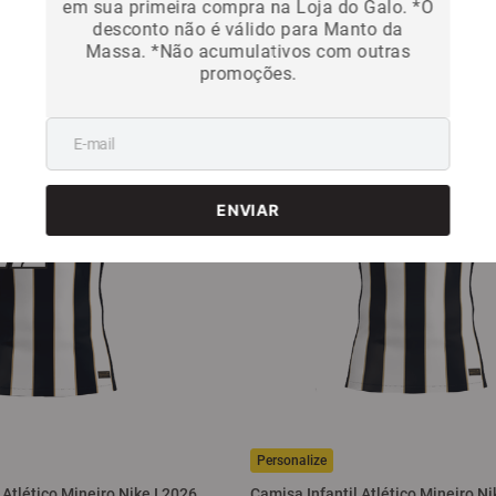
em sua primeira compra na Loja do Galo. *O
R$
349
,
99
desconto não é válido para Manto da
9
sem juros
Em até
5
x
R$
69
,
99
sem juros
Massa. *Não acumulativos com outras
promoções.
tlético Mineiro Nike I 2026
Camisa Infantil Atlético Mineiro Ni