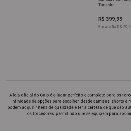
Torcedor
R$
399
,
99
Em até
5
x
R$
79
,
9
A loja oficial do Galo é o lugar perfeito e completo para os t
infinidade de opções para escolher, desde camisas, shorts e 
podem adquirir itens de qualidade e ter a certeza de que são a
os torcedores, permitindo que se equipem para apoiar