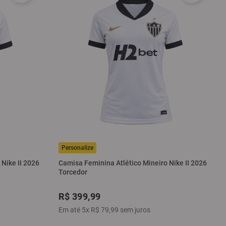
Nike II 2026
Camisa Feminina Atlético Mineiro Nike II 2026
Torcedor
R$
399
,
99
Em até
5
x
R$
79
,
99
sem juros