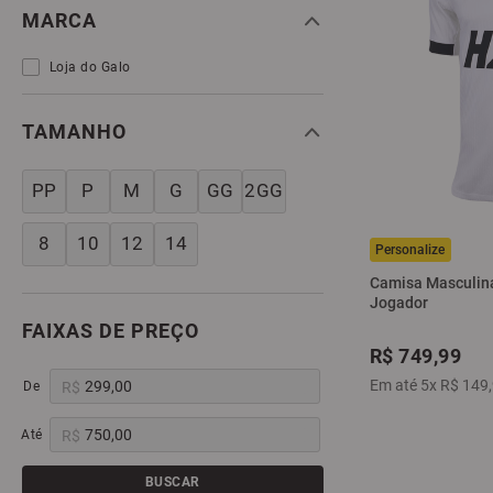
MARCA
Loja do Galo
TAMANHO
PP
P
M
G
GG
2GG
8
10
12
14
Camisa Masculina 
Jogador
FAIXAS DE PREÇO
R$
749
,
99
Em até
5
x
R$
149
,
R$
R$
BUSCAR