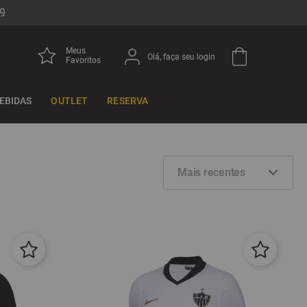
9
Meus
Olá, faça seu login
Favoritos
EBIDAS
OUTLET
RESERVA
Mais recentes