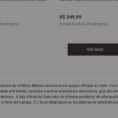
R$
349
,
99
9
sem juros
Em até
5
x
R$
69
,
99
sem juros
orcedores do Atlético Mineiro encontrarem peças oficiais do time. 
meias até bonés, canecas e outros acessórios exclusivos, que são li
utênticos. A loja oficial do Galo não só oferece produtos de alta 
 o time em campo. É o local ideal para os torcedores se sentirem p