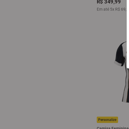
R$
349
,
99
Em até
5
x
R$
69
,
9
Camisa Feminina A