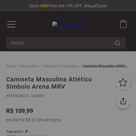
Sócio
GNV
tem até 13% OFF.
#AquiÉGalo!
Buscar
Masculino
Camisas E Camisetas
Camiseta Masculina Atlético
Símbolo Arena MRV
Camiseta Masculina Atlético
Símbolo Arena MRV
REFERÊNCIA
:
CAM30
R$
109
,
99
Em até
5
x
R$
21
,
99
sem juros
Tamanho
:
P