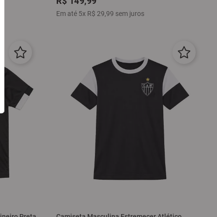
R$
149
,
99
Em até
5
x
R$
29
,
99
sem juros
ineiro Preta
Camiseta Masculina Estremecer Atlético