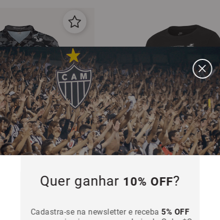
Quer ganhar
?
10% OFF
 Jersey Plus FA Atlético
Camiseta Masculina Atlético Minei
Verbiage
Cadastra-se na newsletter e receba
5% OFF