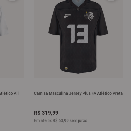
lético All
Camisa Masculina Jersey Plus FA Atlético Preta
R$
319
,
99
Em até
5
x
R$
63
,
99
sem juros