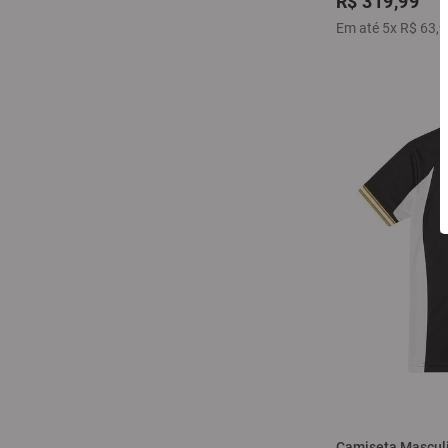
R$
319
,
99
Em até
5
x
R$
63
,
9
Camiseta Masculin