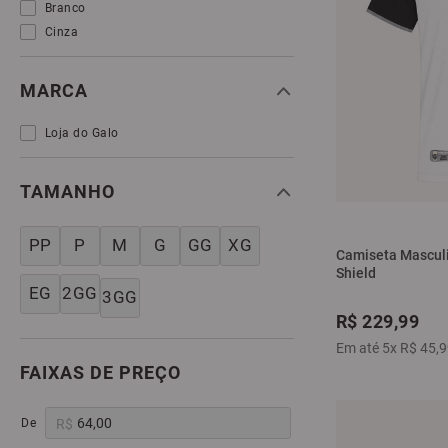
Branco
Cinza
MARCA
Loja do Galo
TAMANHO
PP
P
M
G
GG
XG
Camiseta Masculi
Shield
EG
2GG
3GG
R$
229
,
99
Em até
5
x
R$
45
,
9
FAIXAS DE PREÇO
R$