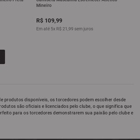
Mineiro
R$
109
,
99
Em até
5
x
R$
21
,
99
sem juros
e de produtos disponíveis, os torcedores podem escolher desde
dutos são oficiais e licenciados pelo clube, o que significa que
 perfeito para os torcedores demonstrarem sua paixão pelo clube e