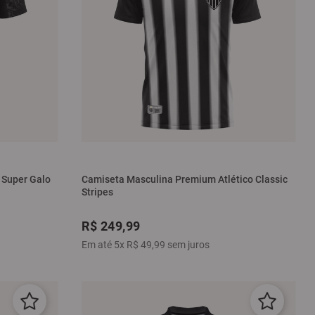
 Super Galo
Camiseta Masculina Premium Atlético Classic
Stripes
R$
249
,
99
Em até
5
x
R$
49
,
99
sem juros