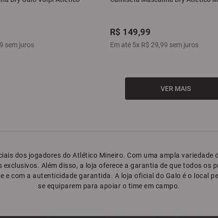
R$
149
,
99
9
sem juros
Em até
5
x
R$
29
,
99
sem juros
oficiais dos jogadores do Atlético Mineiro. Com uma ampla variedad
exclusivos. Além disso, a loja oferece a garantia de que todos os pro
e e com a autenticidade garantida. A loja oficial do Galo é o local
se equiparem para apoiar o time em campo.