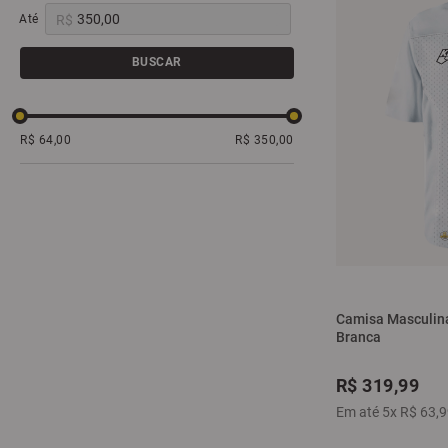
R$
BUSCAR
R$ 64,00
R$ 350,00
Camisa Masculina
Branca
R$
319
,
99
Em até
5
x
R$
63
,
9