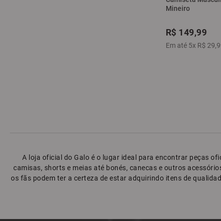
Mineiro
R$
149
,
99
Em até
5
x
R$
29
,
9
A loja oficial do Galo é o lugar ideal para encontrar peças 
camisas, shorts e meias até bonés, canecas e outros acessórios 
os fãs podem ter a certeza de estar adquirindo itens de qualidad