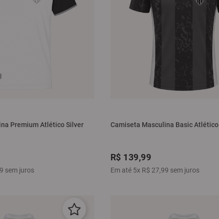
na Premium Atlético Silver
Camiseta Masculina Basic Atlético
R$
139
,
99
9
sem juros
Em até
5
x
R$
27
,
99
sem juros