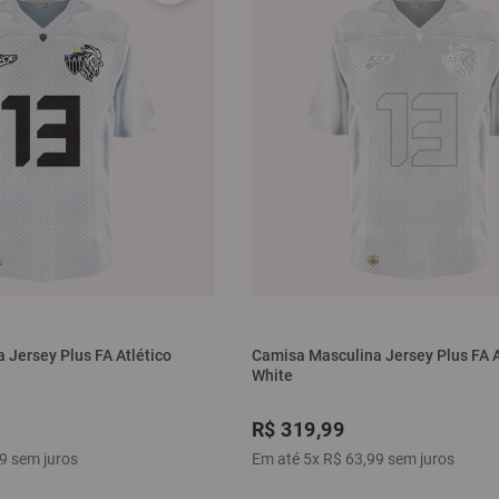
 Jersey Plus FA Atlético
Camisa Masculina Jersey Plus FA At
White
R$
319
,
99
9
sem juros
Em até
5
x
R$
63
,
99
sem juros