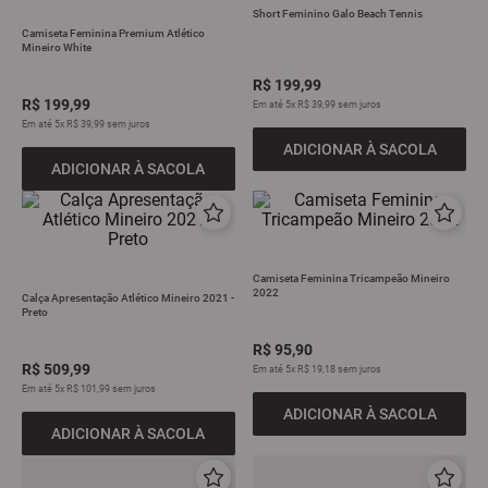
Short Feminino Galo Beach Tennis
9
º
all black
Camiseta Feminina Premium Atlético
Mineiro White
10
º
garrafa
R$
199
,
99
R$
199
,
99
Em até
5
x
R$
39
,
99
sem juros
Em até
5
x
R$
39
,
99
sem juros
ADICIONAR À SACOLA
ADICIONAR À SACOLA
Camiseta Feminina Tricampeão Mineiro
2022
Calça Apresentação Atlético Mineiro 2021 -
Preto
R$
95
,
90
R$
509
,
99
Em até
5
x
R$
19
,
18
sem juros
Em até
5
x
R$
101
,
99
sem juros
ADICIONAR À SACOLA
ADICIONAR À SACOLA