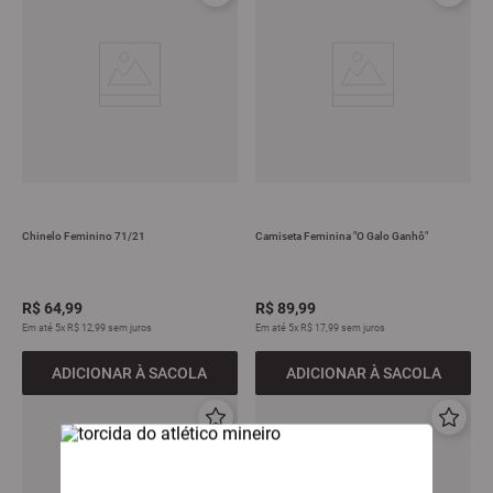
Chinelo Feminino 71/21
Camiseta Feminina "O Galo Ganhô"
R$
64
,
99
R$
89
,
99
Em até
5
x
R$
12
,
99
sem juros
Em até
5
x
R$
17
,
99
sem juros
ADICIONAR À SACOLA
ADICIONAR À SACOLA