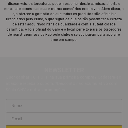
disponíveis, os torcedores podem escolher desde camisas, shorts e
meias até bonés, canecas e outros acessórios exclusivos. Além disso, a
loja oferece a garantia de que todos os produtos são oficiais e
licenciados pelo clube, o que significa que os fãs podem ter a certeza
de estar adquirindo itens de qualidade e com a autenticidade
garantida. A loja oficial do Galo é o local perfeito para os torcedores
demonstrarem sua paixão pelo clube e se equiparem para apoiar o
time em campo.
NEWSLETTER
Quer ganhar 10 % OFF na sua primeira compra? Cadastra-se
abaixo e receba o cupom. *Desconto não acumulativo com
Sócio GNV e outras promoções.