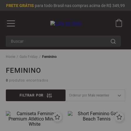
FRETE GRÁTIS
para todo Brasil nas compras acima de R$ 349,99
Buscar
Termos mais buscados
Galo Friday
Feminino
1
º
camisa masculina
FEMININO
2
º
camisa feminina
8
produtos
3
º
infantil
4
º
moletom
FILTRAR
Ordenar por
Mais recentes
5
º
chinelo
6
º
adidas
7
º
boné
8
º
jaqueta