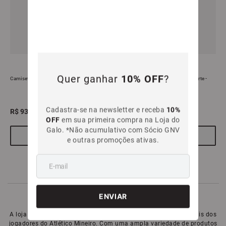
Quer ganhar
10% OFF
?
Camiseta Feminina Vencer - Branca
Camiseta Feminina Atlético Galo Forte -
Branca
Cadastra-se na newsletter e receba
10%
R$
93
,
90
R$
99
,
99
OFF
em sua primeira compra na Loja do
Galo. *Não acumulativo com Sócio GNV
INDISPONÍVEL
INDISPONÍVEL
e outras promoções ativas.
A loja oficial do Galo é o lugar ideal para encontrar peças oficiais dos
jogadores do Atlético Mineiro. Com uma ampla variedade de produtos