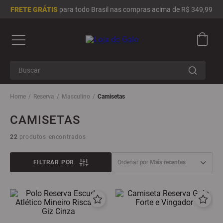
FRETE GRÁTIS
para todo Brasil nas compras acima de R$ 349,99
Buscar
Termos mais buscados
Reserva
Masculino
Camisetas
1
º
camisa masculina
CAMISETAS
2
º
camisa feminina
22
produtos
3
º
infantil
4
º
chinelo
FILTRAR
Ordenar por
Mais recentes
5
º
moletom
6
º
adidas
7
º
boné
8
º
jaqueta