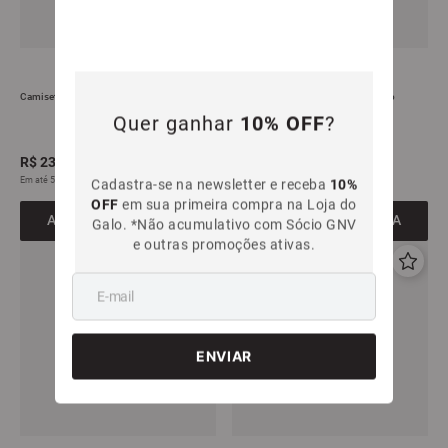
Camiseta Reserva CAM Atlético Mineiro
Camiseta Reserva Alvinegro Atlético
Mineiro
Quer ganhar
10% OFF
?
R$
239
,
99
R$
239
,
99
Em até
5
x
R$
47
,
99
sem juros
Em até
5
x
R$
47
,
99
sem juros
Cadastra-se na newsletter e receba
10%
OFF
em sua primeira compra na Loja do
ADICIONAR À SACOLA
ADICIONAR À SACOLA
Galo. *Não acumulativo com Sócio GNV
e outras promoções ativas.