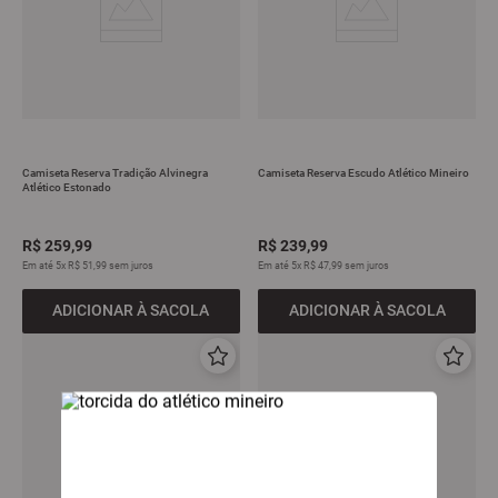
Camiseta Reserva Tradição Alvinegra
Camiseta Reserva Escudo Atlético Mineiro
Atlético Estonado
R$
259
,
99
R$
239
,
99
Em até
5
x
R$
51
,
99
sem juros
Em até
5
x
R$
47
,
99
sem juros
ADICIONAR À SACOLA
ADICIONAR À SACOLA