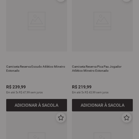
Camiseta Reserva Escudo Atlético Mineiro
Camiseta Reserva Pica Pau Jogador
Estonado
Atlético Mineiro Estonado
R$
239
,
99
R$
219
,
99
Em até
5
x
R$
47
,
99
sem juros
Em até
5
x
R$
43
,
99
sem juros
ADICIONAR À SACOLA
ADICIONAR À SACOLA