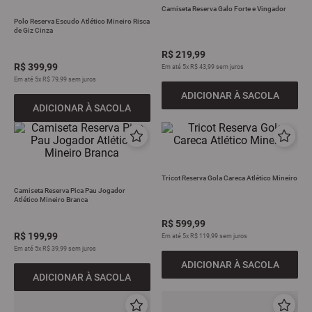
Camiseta Reserva Galo Forte e Vingador
9
º
all black
Polo Reserva Escudo Atlético Mineiro Risca
de Giz Cinza
10
º
garrafa
R$
219
,
99
R$
399
,
99
Em até
5
x
R$
43
,
99
sem juros
Em até
5
x
R$
79
,
99
sem juros
ADICIONAR À SACOLA
ADICIONAR À SACOLA
Tricot Reserva Gola Careca Atlético Mineiro
Camiseta Reserva Pica Pau Jogador
Atlético Mineiro Branca
R$
599
,
99
R$
199
,
99
Em até
5
x
R$
119
,
99
sem juros
Em até
5
x
R$
39
,
99
sem juros
ADICIONAR À SACOLA
ADICIONAR À SACOLA