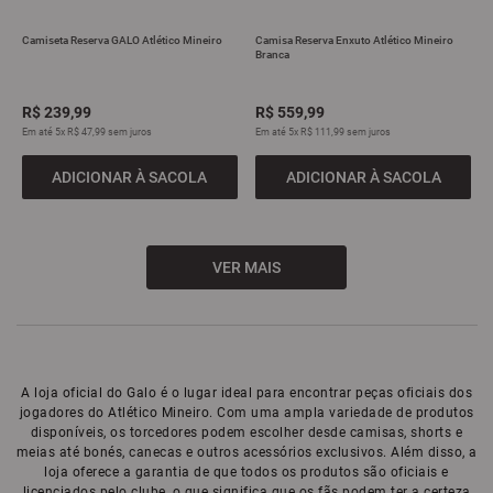
Camiseta Reserva GALO Atlético Mineiro
Camisa Reserva Enxuto Atlético Mineiro
Branca
R$
239
,
99
R$
559
,
99
Em até
5
x
R$
47
,
99
sem juros
Em até
5
x
R$
111
,
99
sem juros
ADICIONAR À SACOLA
ADICIONAR À SACOLA
A loja oficial do Galo é o lugar ideal para encontrar peças oficiais dos
jogadores do Atlético Mineiro. Com uma ampla variedade de produtos
disponíveis, os torcedores podem escolher desde camisas, shorts e
meias até bonés, canecas e outros acessórios exclusivos. Além disso, a
loja oferece a garantia de que todos os produtos são oficiais e
licenciados pelo clube, o que significa que os fãs podem ter a certeza